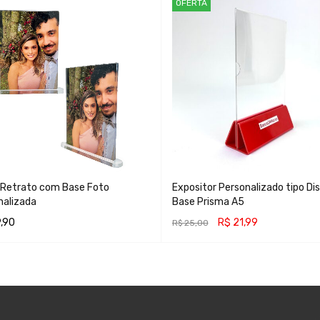
OFERTA
 Retrato com Base Foto
Expositor Personalizado tipo Di
nalizada
Base Prisma A5
,90
R$
21,99
R$
25,00
ONAR AO CARRINHO
ADICIONAR AO CARRINHO