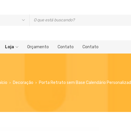
Loja
Orçamento
Contato
Contato
nício
Decoração
Porta Retrato sem Base Calendário Personaliza
›
›