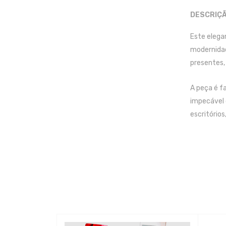
DESCRIÇ
Este elega
modernidad
presentes,
A peça é f
impecável 
escritórios