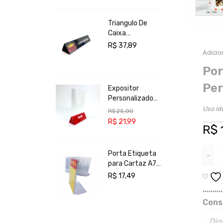
Triangulo De
Caixa
Personalizado
R$
37,89
Organizador De
Adicio
Fila
Por
Per
Expositor
Personalizado
tipo Display Base
Uso id
R$
25,00
Prisma A5
R$
21,99
R$
Porta Etiqueta
para Cartaz A7
em L
R$
17,49
..........
Cons