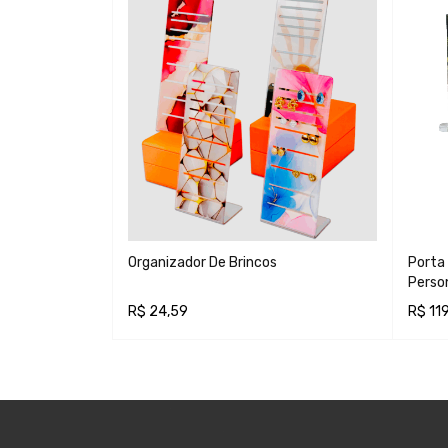
 Personalizada
Organizador De Brincos
Porta
Perso
R$
24,59
R$
119
O
ADICIONAR AO CARRINHO
ADICI