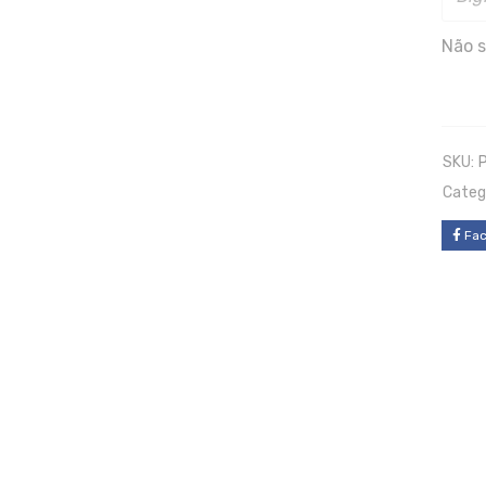
Não s
SKU:
Categ
Fa