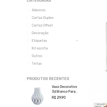
CATEGORIAS
Adesivos
Cartaz Duplex
Cartaz Offset
Decoração
Etiquetas
Kit escrita
Outros
Tintas
PRODUTOS RECENTES
Vaso Decorativo
3d Branco Para
Plantas Flores
R$
29,90