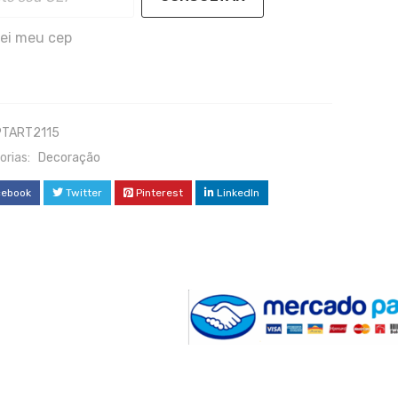
ei meu cep
PTART2115
orias:
Decoração
cebook
Twitter
Pinterest
LinkedIn