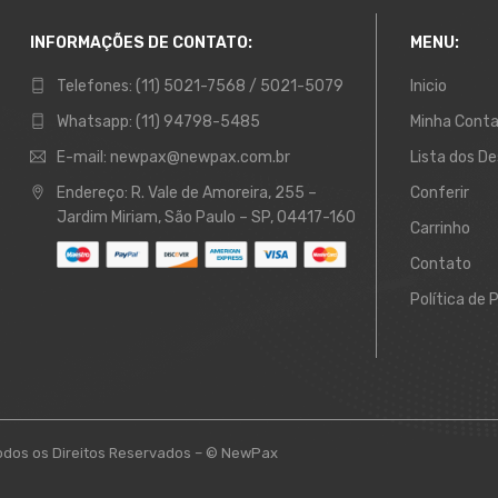
INFORMAÇÕES DE CONTATO:
MENU:
Telefones:
(11) 5021-7568 / 5021-5079
Inicio
Whatsapp:
(11) 94798-5485
Minha Cont
E-mail:
newpax@newpax.com.br
Lista dos De
Endereço:
R. Vale de Amoreira, 255 –
Conferir
Jardim Miriam, São Paulo – SP, 04417-160
Carrinho
Contato
Política de 
odos os Direitos Reservados – © NewPax