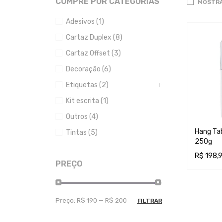
COMPRE POR CATEGORIAS
MOSTRA
Adesivos (1)
Cartaz Duplex (8)
Cartaz Offset (3)
Decoração (6)
Etiquetas (2)
Kit escrita (1)
Outros (4)
Hang Tab
Tintas (5)
250g
R$
198,
PREÇO
ADICION
Preço:
R$ 190
—
R$ 200
FILTRAR