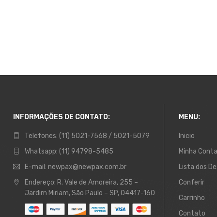
INFORMAÇÕES DE CONTATO:
MENU:
Telefones:
(11) 5021-7568 / 5021-5079
Inicio
Whatsapp:
(11) 94798-5485
Minha Cont
E-mail:
newpax@newpax.com.br
Lista dos De
Endereço:
R. Vale de Amoreira, 255 –
Conferir
Jardim Miriam, São Paulo – SP, 04417-160
Carrinho
Contato