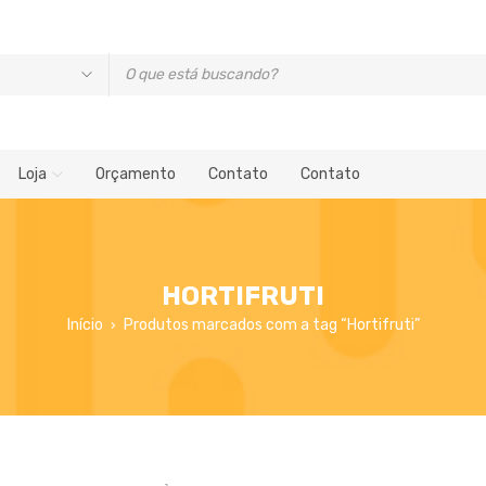
Loja
Orçamento
Contato
Contato
HORTIFRUTI
Início
Produtos marcados com a tag “Hortifruti”
›